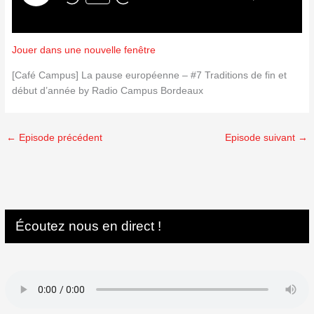
Jouer dans une nouvelle fenêtre
[Café Campus] La pause européenne – #7 Traditions de fin et
début d’année by Radio Campus Bordeaux
←
Episode précédent
Episode suivant
→
Écoutez nous en direct !