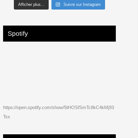
Afficher plus...
Suivre sur Instagram
Spotify
https://open.spotify.com/show/5tHOSfSmTc8kC4kMj93
Tsx