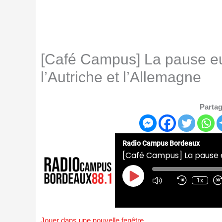
[Café Campus] La pause e
l’Autriche et l’Allemagne
Partag
Radio Campus Bordeaux
Play
Episode
1x
Jouer dans une nouvelle fenêtre