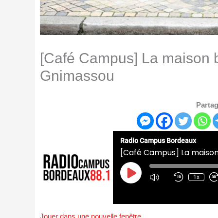
[Café Campus] La maison 
Gnimassou
Partag
Radio Campus Bordeaux
[Café Campus] La maiso
Play
Episode
1x
Jouer dans une nouvelle fenêtre