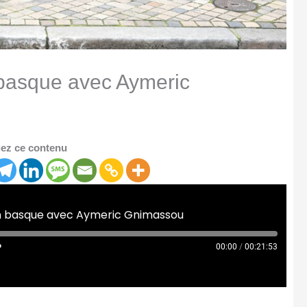
basque avec Aymeric
ez ce contenu
n basque avec Aymeric Gnimassou
00:00
/
00:21:53