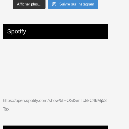
Afficher plus...
Suivre sur Instagram
Spotify
https://open.spotify.com/show/5tHOSfSmTc8kC4kMj93
Tsx