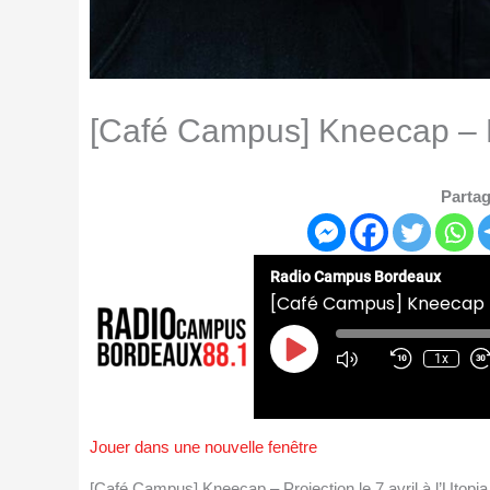
[Café Campus] Kneecap – Pro
Partag
Radio Campus Bordeaux
[Café Campus] Kneecap - P
Play
Episode
1x
Jouer dans une nouvelle fenêtre
[Café Campus] Kneecap – Projection le 7 avril à l’Uto