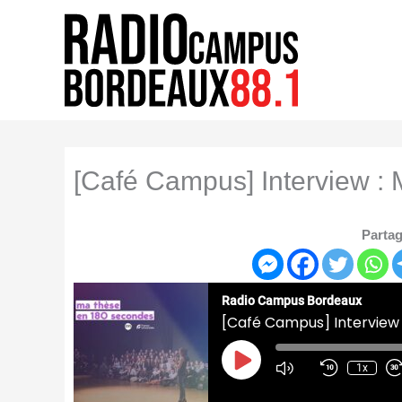
Aller
au
contenu
[Café Campus] Interview :
Partag
Radio Campus Bordeaux
[Café Campus] Interview 
Play
Episode
1x