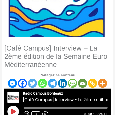
[Café Campus] Interview – La
2ème édition de la Semaine Euro-
Méditerranéenne
Partagez ce contenu
Radio Campus Bordeaux
[Café Campus] Interview - La 2ème édition de la Semaine Euro-Méditerranéenne
Play
Episode
1x
00:00
/
00:24:11