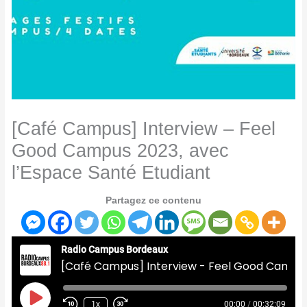
[Café Campus] Interview – Feel
Good Campus 2023, avec
l’Espace Santé Etudiant
Partagez ce contenu
Radio Campus Bordeaux
[Café Campus] Interview - Feel Good Campus 2023, avec l'Espace Santé Etudiant
Play
Episode
1x
00:00
/
00:32:09