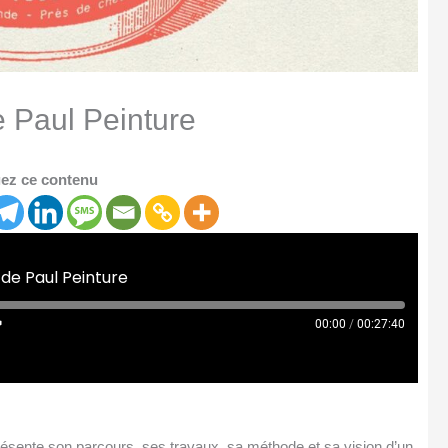
 Paul Peinture
ez ce contenu
de Paul Peinture
00:00
/
00:27:40
 présente son parcours, ses travaux, sa méthode et sa vision d’un