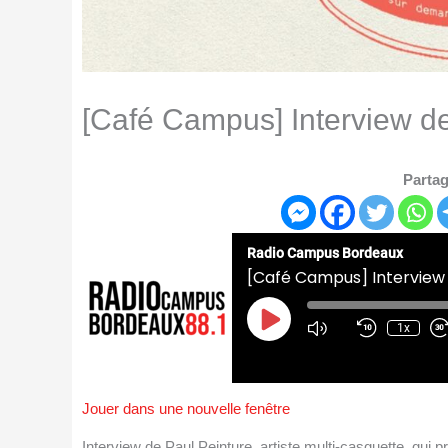
[Café Campus] Interview de
Partag
Radio Campus Bordeaux
[Café Campus] Interview 
Play
Episode
1x
Jouer dans une nouvelle fenêtre
Interview de Paul Peinture, artiste multi-casquette, qui