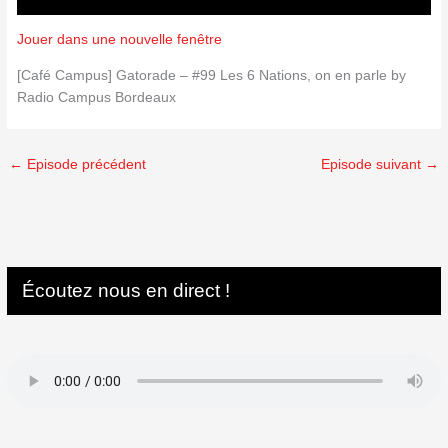
Jouer dans une nouvelle fenêtre
[Café Campus] Gatorade – #99 Les 6 Nations, on en parle by
Radio Campus Bordeaux
←
Episode précédent
Episode suivant
→
Écoutez nous en direct !