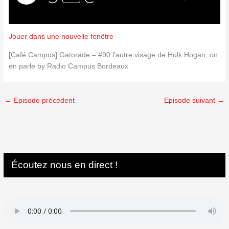
Jouer dans une nouvelle fenêtre
[Café Campus] Gatorade – #90 l’autre visage de Hulk Hogan, on
en parle by Radio Campus Bordeaux
←
Episode précédent
Episode suivant
→
Écoutez nous en direct !