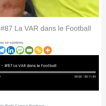
#87 La VAR dans le Football
ez ce contenu
- #87 La VAR dans le Football
00:00
/
00:11:45
ll by Radio Campus Bordeaux