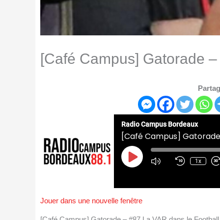
[Café Campus] Gatorade – 
Partag
Radio Campus Bordeaux
[Café Campus] Gatorade 
Play
Episode
1x
Jouer dans une nouvelle fenêtre
[Café Campus] Gatorade – #87 La VAR dans le Footba