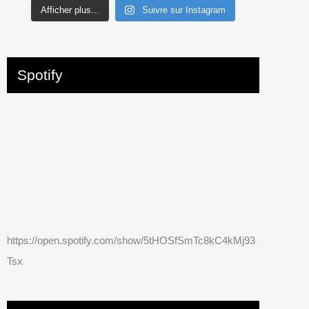
Afficher plus...
Suivre sur Instagram
Spotify
https://open.spotify.com/show/5tHOSfSmTc8kC4kMj93
Tsx