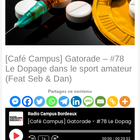
[Café Campus] Gatorade – #78
Le Dopage dans le sport amateur
(Feat Seb & Dan)
Partagez ce contenu
Radio Campus Bordeaux
[Café Campus] Gatorade - #78 Le Dopage dans le sport amateur (Feat Seb & Dan)
Play
Episode
1x
00:00
/
00:29:53