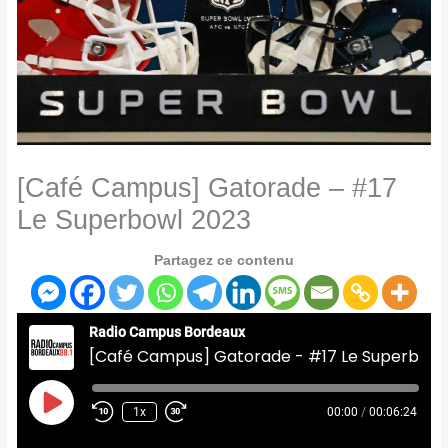
[Café Campus] Gatorade – #17
Le Superbowl 2023
Partagez ce contenu
Radio Campus Bordeaux
[Café Campus] Gatorade - #17 Le Superbowl 2023
Play
Episode
1x
00:00
/
00:06:24