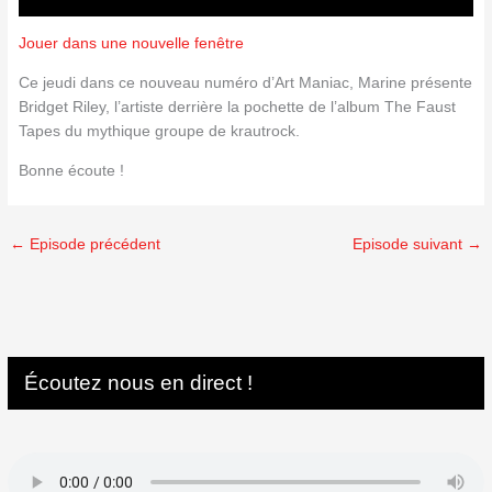
Jouer dans une nouvelle fenêtre
Ce jeudi dans ce nouveau numéro d’Art Maniac, Marine présente
Bridget Riley, l’artiste derrière la pochette de l’album The Faust
Tapes du mythique groupe de krautrock.
Bonne écoute !
←
Episode précédent
Episode suivant
→
Écoutez nous en direct !