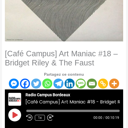
[Café Campus] Art Maniac #18 –
Bridget Riley & The Faust
Partagez ce contenu
Radio Campus Bordeaux
[Café Campus] Art Maniac #18 - Bridget Riley & The Faust
Play
Episode
1x
00:00
/
00:10:19