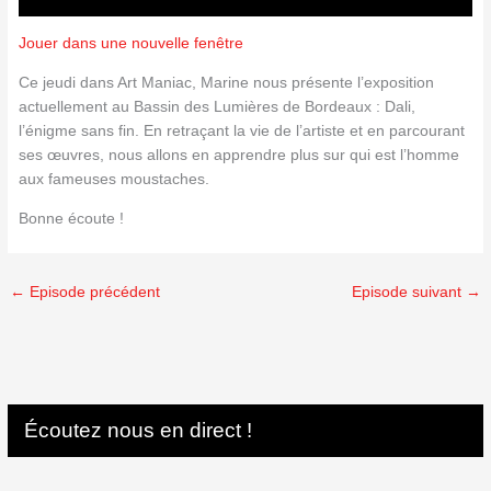
Jouer dans une nouvelle fenêtre
Ce jeudi dans Art Maniac, Marine nous présente l’exposition
actuellement au Bassin des Lumières de Bordeaux : Dali,
l’énigme sans fin. En retraçant la vie de l’artiste et en parcourant
ses œuvres, nous allons en apprendre plus sur qui est l’homme
aux fameuses moustaches.
Bonne écoute !
←
Episode précédent
Episode suivant
→
Écoutez nous en direct !