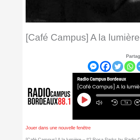
[Café Campus] A la lumièr
Partag
Radio Campus Bordeaux
[Café Campus] A la lumiè
Play
Episode
1x
Jouer dans une nouvelle fenêtre
[Café Campus] A la lumière – #2 Rosa Parks by Radi