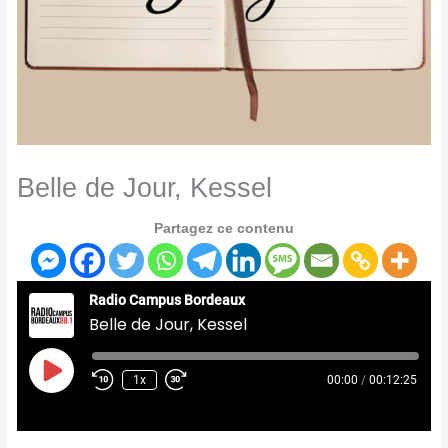
Belle de Jour, Kessel
Partagez ce contenu
Radio Campus Bordeaux
Belle de Jour, Kessel
Play
Episode
1x
00:00
/
00:12:25