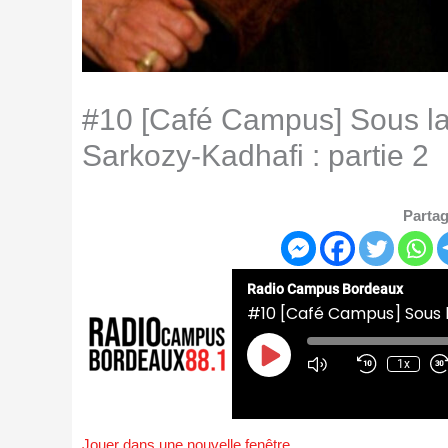
#10 [Café Campus] Sous la 
Sarkozy-Kadhafi : partie 2
Partag
Radio Campus Bordeaux
Play
Episode
1x
Jouer dans une nouvelle fenêtre