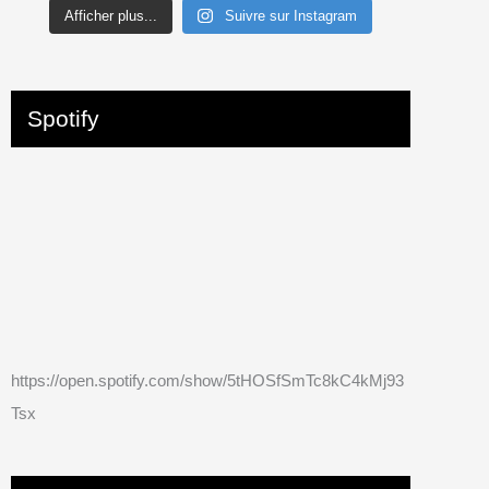
Afficher plus...
Suivre sur Instagram
Spotify
https://open.spotify.com/show/5tHOSfSmTc8kC4kMj93
Tsx