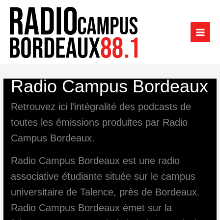
Aller
au
contenu
Radio Campus Bordeaux
Retrouvez ici l’intégralité des podcasts de
toutes les émissions produites par Radio
Campus Bordeaux.
Radio Campus Bordeaux est une radio
associative étudiante située sur le campus
universitaire de Talence, près de Bordeaux.
Radio Campus Bordeaux émet sur la