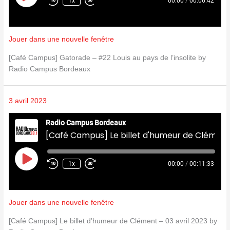
1x
00:00
/
00:06:42
Jouer dans une nouvelle fenêtre
[Café Campus] Gatorade – #22 Louis au pays de l’insolite by
Radio Campus Bordeaux
3 avril 2023
Radio Campus Bordeaux
[Café Campus] Le billet d'humeur de Clément - 03 avril 2023
Play
Episode
1x
00:00
/
00:11:33
Jouer dans une nouvelle fenêtre
[Café Campus] Le billet d’humeur de Clément – 03 avril 2023 by