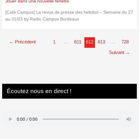
Jouer dans une nouvelle fenêtre
[Café Campus] La revue de presse des hebdos – Semaine du 27
au 31/03 by Radio Campus Bordeaux
←
Précédent
1
…
611
612
613
…
728
Suivant
→
Écoutez nous en direct !