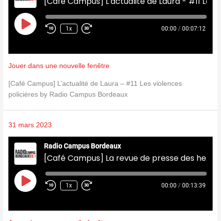
[Café Campus] L'actualité de Laura - #11 Les violences policières
Play
Episode
1x
00:00
/
00:07:12
Jouer dans une nouvelle fenêtre
[Café Campus] L’actualité de Laura – #11 Les violences
policières by Radio Campus Bordeaux
31 mars 2023
Radio Campus Bordeaux
[Café Campus] La revue de presse des hebdos - Semaine du 27 au 31/03
Play
Episode
1x
00:00
/
00:13:39