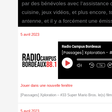
par des bénévoles avec l’assistance d
cuisine, jeux vidéos, et plus encore, 
antenne, et il y a forcément une émiss
5 avril 2023
Radio Campus Bordeaux
[Passages] Xploration - #
Play
Episode
1x
Jouer dans une nouvelle fenêtre
[Passages] Xploration – #33 Super Mario Bros. le(s) f
5 avril 2023