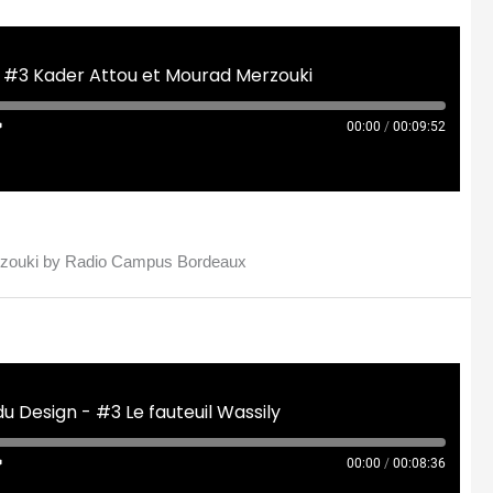
 #3 Kader Attou et Mourad Merzouki
00:00
/
00:09:52
erzouki by Radio Campus Bordeaux
u Design - #3 Le fauteuil Wassily
00:00
/
00:08:36