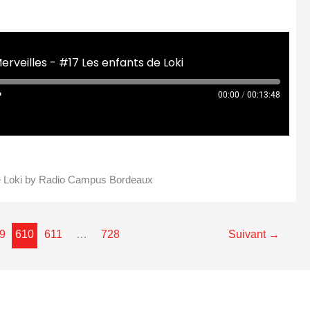
rveilles - #17 Les enfants de Loki
00:00
/
00:13:48
de Loki by Radio Campus Bordeaux
9
610
611
…
728
Suivant
→