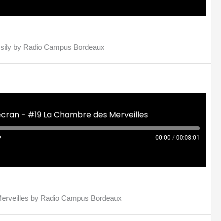
assily by Radio Campus Bordeaux
'écran - #19 La Chambre des Merveilles
00:00
/
00:08:01
 Merveilles by Radio Campus Bordeaux