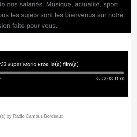
e nos salariés. Musique, actualité, sport,
tous les sujets sont les bienvenus sur notre
ion faite pour vous.
33 Super Mario Bros. le(s) film(s)
00:00
/
00:11:33
ilm(s) by Radio Campus Bordeaux