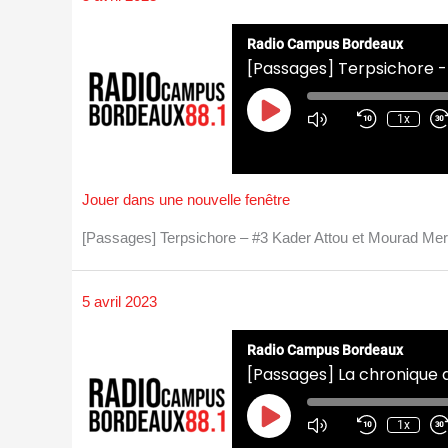
Radio Campus Bordeaux
[Passages] Terpsichore -
Play
Episode
1x
Jouer dans une nouvelle fenêtre
[Passages] Terpsichore – #3 Kader Attou et Mourad M
5 avril 2023
Radio Campus Bordeaux
[Passages] La chronique d
Play
Episode
1x