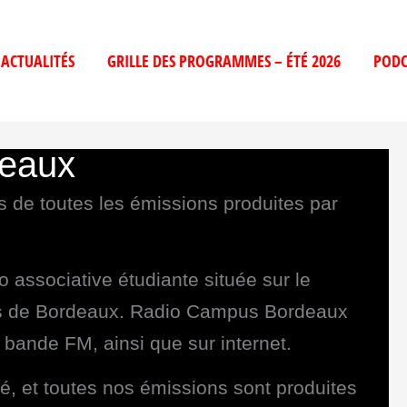
ACTUALITÉS
GRILLE DES PROGRAMMES – ÉTÉ 2026
PODC
eaux
ts de toutes les émissions produites par
associative étudiante située sur le
rès de Bordeaux. Radio Campus Bordeaux
bande FM, ainsi que sur internet.
té, et toutes nos émissions sont produites